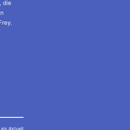
 die
en
Frey.
 als
Aktuell