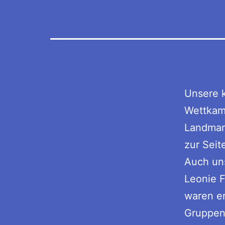
Unsere k
Wettkamp
Landmann
zur Seit
Auch uns
Leonie F
waren er
Gruppen