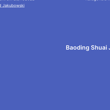
d Jakubowski
tion
Baoding Shuai 