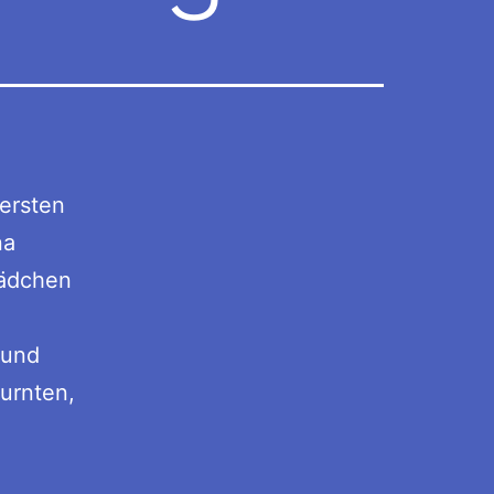
 ersten
na
Mädchen
 und
urnten,