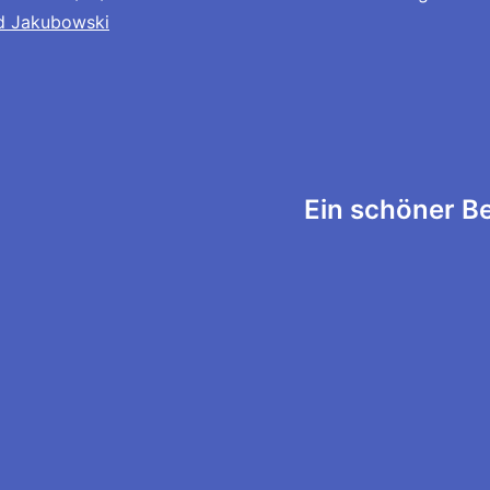
d Jakubowski
tion
Ein schöner Be