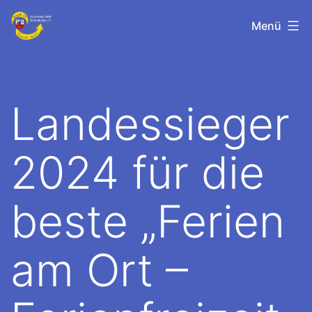
Zum
TV-
Menü
Inhalt
Meisenheim
springen
Landessieger
2024 für die
beste „Ferien
am Ort –