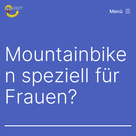
Zum
TV-
Menü
Inhalt
Meisenheim
springen
Mountainbike
n speziell für
Frauen?