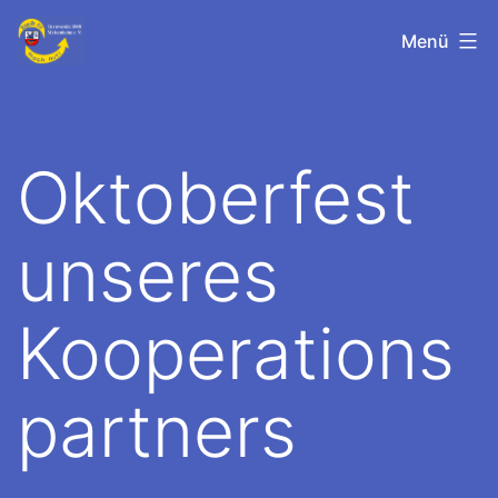
Zum
TV-
Menü
Inhalt
Meisenheim
springen
Oktoberfest
unseres
Kooperations
partners