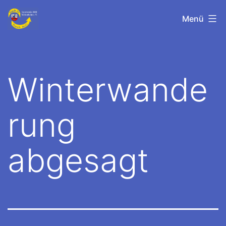
Zum
TV-
Menü
Inhalt
Meisenheim
springen
Winterwande
rung
abgesagt