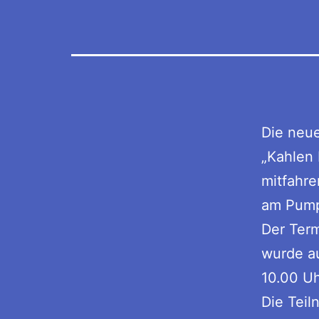
Die neue
„Kahlen 
mitfahr
am Pump
Der Term
wurde au
10.00 Uh
Die Teil