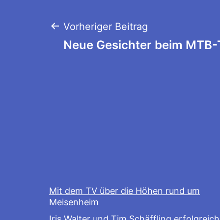
Beitragsnaviga
Vorheriger Beitrag
Neue Gesichter beim MTB-
Mit dem TV über die Höhen rund um
Meisenheim
Iris Walter und Tim Schäffling erfolgreich