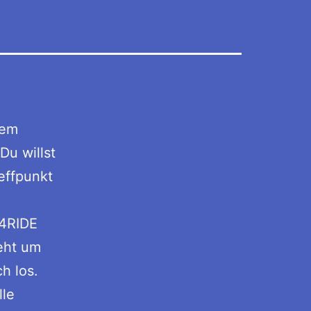
dem
Du willst
effpunkt
I4RIDE
geht um
h los.
lle