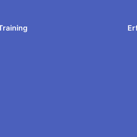
tion
Training
Er